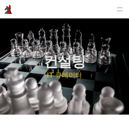
Select Language
Korean
Home
컨설팅
컨설팅
교육
IT 큐레이터
연구&개발
연락처